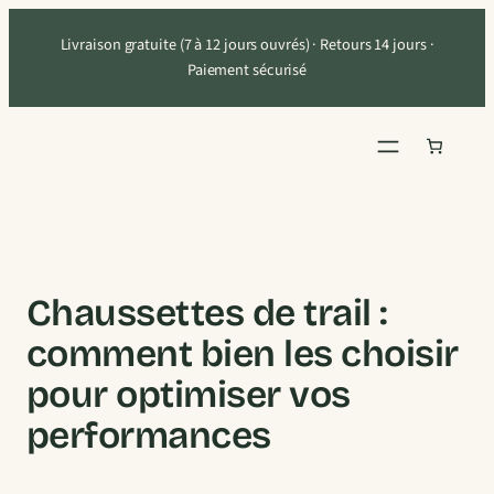
Aller
Livraison gratuite (7 à 12 jours ouvrés) · Retours 14 jours ·
au
Paiement sécurisé
contenu
Chaussettes de trail :
comment bien les choisir
pour optimiser vos
performances