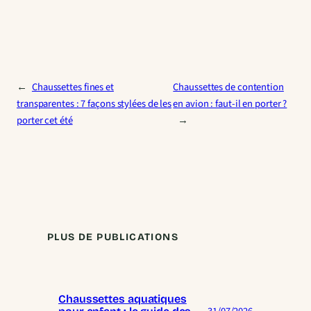
←
Chaussettes fines et
Chaussettes de contention
transparentes : 7 façons stylées de les
en avion : faut-il en porter ?
porter cet été
→
PLUS DE PUBLICATIONS
Chaussettes aquatiques