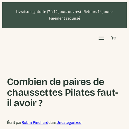
Aller
Livraison gratuite (7 à 12 jours ouvrés) · Retours 14 jours ·
au
Paiement sécurisé
contenu
Combien de paires de
chaussettes Pilates faut-
il avoir ?
Écrit par
Robin Pinchard
dans
Uncategorized