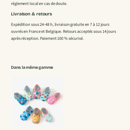
règlement local en cas de doute.
a
n
Livraison & retours
t
Expédition sous 24-48 h, livraison gratuite en 7 à 12 jours
e
ouvrés en France et Belgique. Retours acceptés sous 14 jours
s
après réception. Paiement 100 % sécurisé.
Dans la même gamme