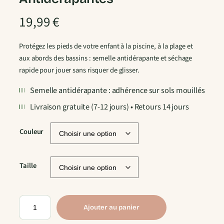
19,99
€
Protégez les pieds de votre enfant à la piscine, à la plage et
aux abords des bassins : semelle antidérapante et séchage
rapide pour jouer sans risquer de glisser.
Semelle antidérapante : adhérence sur sols mouillés
Livraison gratuite (7-12 jours) • Retours 14 jours
Couleur
Taille
q
Ajouter au panier
u