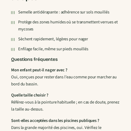
’
E
Semelle antidérapante : adhérence sur sols mouillés
a
Protège des zones humides où se transmettent verrues et
u
mycoses
E
n
Sèchent rapidement, légères pour nager
f
Enfilage facile, même sur pieds mouillés
a
n
Questions fréquentes
t
Mon enfant peut-il nager avec ?
A
Oui, conçues pour rester dans l’eau comme pour marcher au
n
bord du bassin.
t
i
Quelle taille choisir ?
d
Référez-vous à la pointure habituelle ; en cas de doute, prenez
é
la taille au-dessus.
r
Sont-elles acceptées dans les piscines publiques ?
a
Dans la grande majorité des piscines, oui. Vérifiez le
p