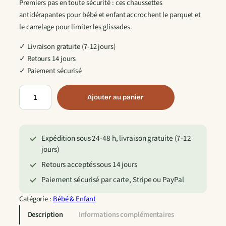
Premiers pas en toute sécurité : ces chaussettes
antidérapantes pour bébé et enfant accrochent le parquet et
le carrelage pour limiter les glissades.
✓ Livraison gratuite (7-12 jours)
✓ Retours 14 jours
✓ Paiement sécurisé
q
Ajouter au panier
u
a
n
Expédition sous 24-48 h, livraison gratuite (7-12
t
jours)
i
t
Retours acceptés sous 14 jours
é
Paiement sécurisé par carte, Stripe ou PayPal
d
e
Catégorie :
Bébé & Enfant
C
Description
Informations complémentaires
h