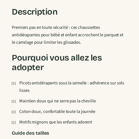
a
Description
u
s
Premiers pas en toute sécurité : ces chaussettes
s
antidérapantes pour bébé et enfant accrochent le parquet et
e
le carrelage pour limiter les glissades.
t
t
Pourquoi vous allez les
e
s
adopter
A
n
Picots antidérapants sous la semelle : adhérence sur sols
t
lisses
i
Maintien doux qui ne serre pas la cheville
d
é
Coton doux, confortable toute la journée
r
Motifs mignons que les enfants adorent
a
p
Guide des tailles