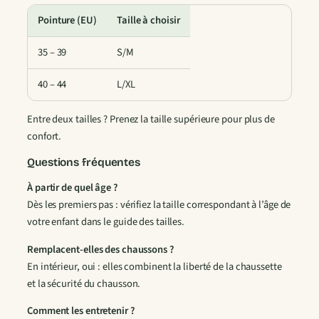
a
n
Pointure (EU)
Taille à choisir
t
35 – 39
S/M
e
s
40 – 44
L/XL
B
é
Entre deux tailles ? Prenez la taille supérieure pour plus de
b
confort.
é
A
Questions fréquentes
b
À partir de quel âge ?
e
Dès les premiers pas : vérifiez la taille correspondant à l’âge de
i
votre enfant dans le guide des tailles.
l
l
Remplacent-elles des chaussons ?
e
En intérieur, oui : elles combinent la liberté de la chaussette
et la sécurité du chausson.
Comment les entretenir ?