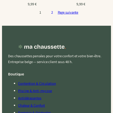
9,99
€
9,99
€
1
2
Page suivante
Des chaussettes pensées pour votre confort et votre bien-être.
Entreprise belge — service client sous 48 h.
Boutique
Contention & Circulation
Piscine & Anti-mycose
Antidérapantes
Chaleur & Confort
Fantaisie & Originales