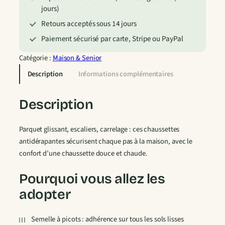
jours)
i
x
t
Retours acceptés sous 14 jours
é
Paiement sécurisé par carte, Stripe ou PayPal
d
:
e
Catégorie :
Maison & Senior
C
Description
Informations complémentaires
1
h
a
Description
6
u
s
,
Parquet glissant, escaliers, carrelage : ces chaussettes
s
antidérapantes sécurisent chaque pas à la maison, avec le
e
9
confort d’une chaussette douce et chaude.
t
t
0
Pourquoi vous allez les
e
s
adopter
A
€
n
Semelle à picots : adhérence sur tous les sols lisses