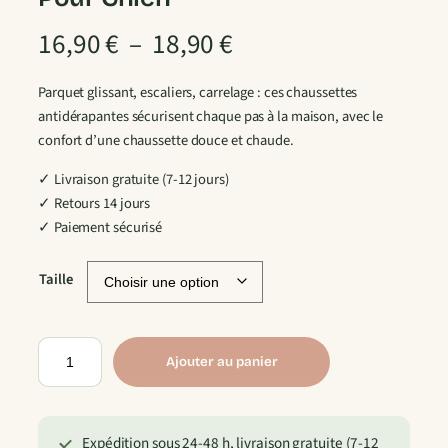
P
16,90
€
–
18,90
€
l
Parquet glissant, escaliers, carrelage : ces chaussettes
antidérapantes sécurisent chaque pas à la maison, avec le
a
confort d’une chaussette douce et chaude.
g
✓ Livraison gratuite (7-12 jours)
✓ Retours 14 jours
e
✓ Paiement sécurisé
d
Taille
e
p
q
Ajouter au panier
u
r
a
n
i
Expédition sous 24-48 h, livraison gratuite (7-12
t