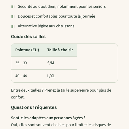
t
à
Sécurité au quotidien, notamment pour les seniors
i
d
Douces et confortables pour toute la journée
1
é
Alternative légère aux chaussons
r
8
a
Guide des tailles
p
,
a
Pointure (EU)
Taille à choisir
9
n
35 – 39
S/M
t
0
e
40 – 44
L/XL
s
P
Entre deux tailles ? Prenez la taille supérieure pour plus de
o
€
confort.
u
r
Questions fréquentes
C
Sont-elles adaptées aux personnes âgées ?
h
Oui, elles sont souvent choisies pour limiter les risques de
i