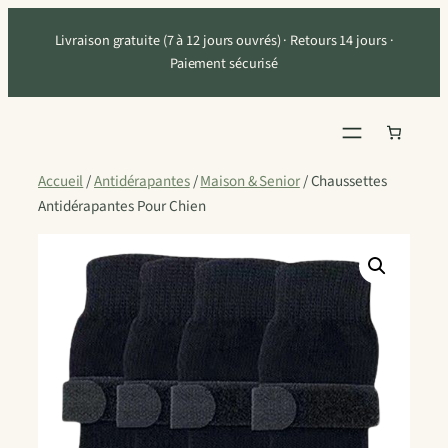
Aller
Livraison gratuite (7 à 12 jours ouvrés) · Retours 14 jours ·
au
Paiement sécurisé
contenu
Accueil
/
Antidérapantes
/
Maison & Senior
/ Chaussettes
Antidérapantes Pour Chien