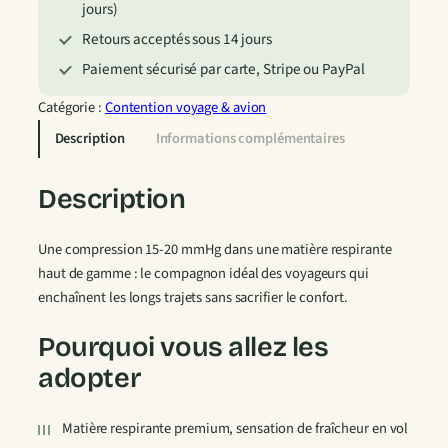
jours)
i
t
Retours acceptés sous 14 jours
é
Paiement sécurisé par carte, Stripe ou PayPal
d
e
Catégorie :
Contention voyage & avion
C
Description
Informations complémentaires
h
a
Description
u
s
Une compression 15-20 mmHg dans une matière respirante
s
haut de gamme : le compagnon idéal des voyageurs qui
e
enchaînent les longs trajets sans sacrifier le confort.
t
t
Pourquoi vous allez les
e
s
adopter
d
e
Matière respirante premium, sensation de fraîcheur en vol
C