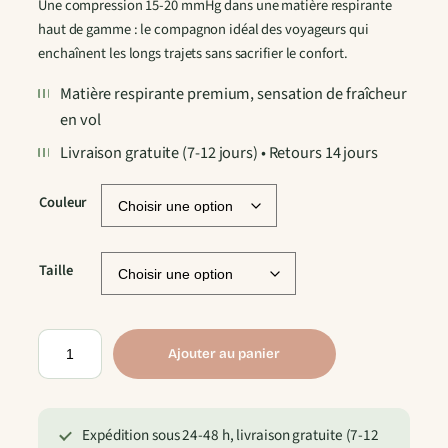
Une compression 15-20 mmHg dans une matière respirante
haut de gamme : le compagnon idéal des voyageurs qui
enchaînent les longs trajets sans sacrifier le confort.
Matière respirante premium, sensation de fraîcheur
en vol
Livraison gratuite (7-12 jours) • Retours 14 jours
Couleur
Taille
q
Ajouter au panier
u
a
n
Expédition sous 24-48 h, livraison gratuite (7-12
t