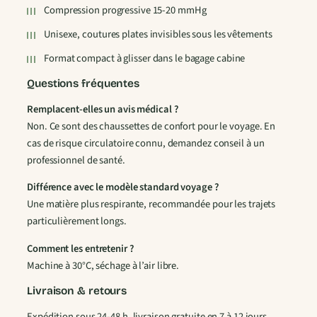
Compression progressive 15-20 mmHg
o
m
Unisexe, coutures plates invisibles sous les vêtements
p
Format compact à glisser dans le bagage cabine
r
e
Questions fréquentes
s
Remplacent-elles un avis médical ?
s
Non. Ce sont des chaussettes de confort pour le voyage. En
i
cas de risque circulatoire connu, demandez conseil à un
o
professionnel de santé.
n
R
Différence avec le modèle standard voyage ?
e
Une matière plus respirante, recommandée pour les trajets
s
particulièrement longs.
p
Comment les entretenir ?
i
Machine à 30°C, séchage à l’air libre.
r
a
Livraison & retours
n
Expédition sous 24-48 h, livraison gratuite en 7 à 12 jours