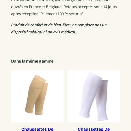
t
ouvrés en France et Belgique. Retours acceptés sous 14 jours
e
après réception. Paiement 100 % sécurisé.
s
V
Produit de confort et de bien-être : ne remplace pas un
o
dispositif médical ni un avis médical.
y
a
g
e
Dans la même gamme
Chaussettes De
Chaussettes De