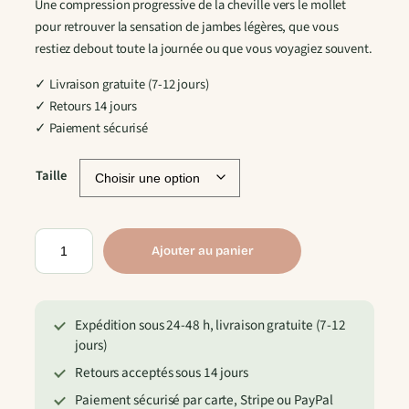
Une compression progressive de la cheville vers le mollet
pour retrouver la sensation de jambes légères, que vous
restiez debout toute la journée ou que vous voyagiez souvent.
✓ Livraison gratuite (7-12 jours)
✓ Retours 14 jours
✓ Paiement sécurisé
Taille
q
Ajouter au panier
u
a
n
Expédition sous 24-48 h, livraison gratuite (7-12
t
jours)
i
t
Retours acceptés sous 14 jours
é
Paiement sécurisé par carte, Stripe ou PayPal