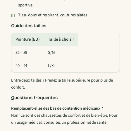
e
sportive
n
Tissu doux et respirant, coutures plates
t
i
Guide des tailles
o
n
Pointure (EU)
Taille à choisir
H
35 – 39
S/M
a
u
40 – 44
L/XL
t
e
Entre deux tailles ? Prenez la taille supérieure pour plus de
s
confort.
G
r
Questions fréquentes
i
Remplacent-elles des bas de contention médicaux ?
s
Non. Ce sont des chaussettes de confort et de bien-être. Pour
un usage médical, consultez un professionnel de santé.