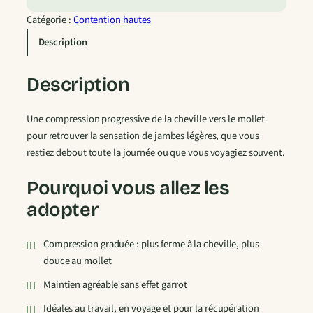
d
e
Catégorie :
Contention hautes
C
Description
h
a
Description
u
s
Une compression progressive de la cheville vers le mollet
s
pour retrouver la sensation de jambes légères, que vous
e
restiez debout toute la journée ou que vous voyagiez souvent.
t
t
Pourquoi vous allez les
e
s
adopter
D
e
Compression graduée : plus ferme à la cheville, plus
C
douce au mollet
o
Maintien agréable sans effet garrot
n
t
Idéales au travail, en voyage et pour la récupération