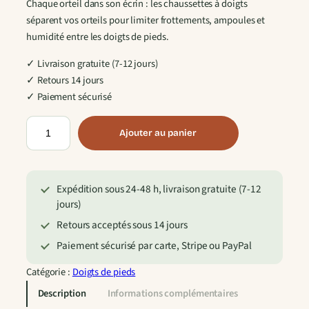
Chaque orteil dans son écrin : les chaussettes à doigts
séparent vos orteils pour limiter frottements, ampoules et
humidité entre les doigts de pieds.
✓ Livraison gratuite (7-12 jours)
✓ Retours 14 jours
✓ Paiement sécurisé
q
Ajouter au panier
u
a
n
Expédition sous 24-48 h, livraison gratuite (7-12
t
jours)
i
t
Retours acceptés sous 14 jours
é
Paiement sécurisé par carte, Stripe ou PayPal
d
e
Catégorie :
Doigts de pieds
3
Description
Informations complémentaires
P