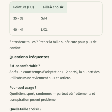
i
g
Pointure (EU)
Taille à choisir
t
35 – 39
S/M
s
D
40 – 44
L/XL
e
P
Entre deux tailles ? Prenez la taille supérieure pour plus de
i
confort.
e
d
Questions fréquentes
s
Est-ce confortable ?
H
Après un court temps d’adaptation (1-2 ports), la plupart des
o
utilisateurs ne reviennent plus en arrière.
m
m
Pour quel usage ?
e
Quotidien, sport, randonnée — partout où frottements et
B
transpiration posent problème.
a
s
Quelle taille choisir ?