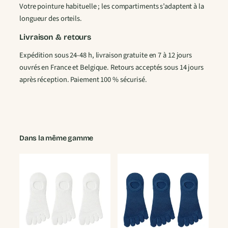
s
Votre pointure habituelle ; les compartiments s’adaptent à la
e
longueur des orteils.
s
Livraison & retours
J
a
Expédition sous 24-48 h, livraison gratuite en 7 à 12 jours
u
ouvrés en France et Belgique. Retours acceptés sous 14 jours
n
après réception. Paiement 100 % sécurisé.
e
Dans la même gamme