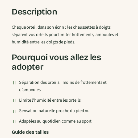
a
Description
i
r
Chaque orteil dans son écrin : les chaussettes à doigts
e
séparent vos orteils pour limiter frottements, ampoules et
s
humidité entre les doigts de pieds.
C
h
Pourquoi vous allez les
a
u
adopter
s
s
Séparation des orteils : moins de frottements et
e
d’ampoules
t
Limite l’humidité entre les orteils
t
e
Sensation naturelle proche du pied nu
s
Adaptées au quotidien comme au sport
D
o
Guide des tailles