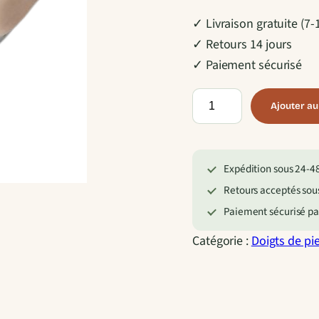
✓ Livraison gratuite (7-
✓ Retours 14 jours
✓ Paiement sécurisé
q
Ajouter au
u
a
n
Expédition sous 24-48 
t
Retours acceptés sous
i
Paiement sécurisé par
t
Catégorie :
Doigts de pi
é
d
e
C