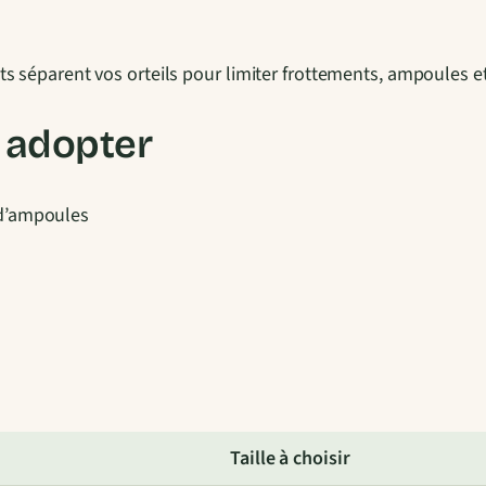
h
a
u
ts séparent vos orteils pour limiter frottements, ampoules et
s
s
s adopter
e
t
 d’ampoules
t
e
s
D
o
i
g
t
Taille à choisir
s