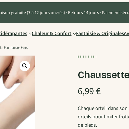
aison gratuite (7 à 12 jours ouvrés) · Retours 14 jours · Paiement séc
tidérapantes
Chaleur & Confort
Fantaisie & Originales
Av
s Fantaisie Gris
Chaussettes
6,99
€
Chaque orteil dans son é
orteils pour limiter fro
de pieds.