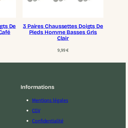
gts De
3 Paires Chaussettes Doigts De
Café
Pieds Homme Basses Gris
Clair
9,99
€
Informations
Mentions légales
CGV
Confidentialité