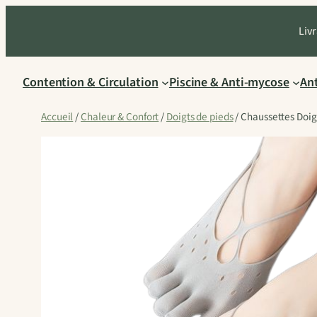
Aller
Livr
au
contenu
Contention & Circulation
Piscine & Anti-mycose
An
Accueil
/
Chaleur & Confort
/
Doigts de pieds
/ Chaussettes Doigt