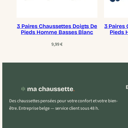
3 Paires Chaussettes Doigts De
3 Paires
Pieds Homme Basses Blanc
Pieds 
9,99
€
Des chaussettes pensées pour votre confort et votre bien-
être. Entreprise belge — service client sous 48 h.