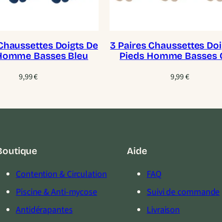
 Chaussettes Doigts De
3 Paires Chaussettes Doi
Homme Basses Bleu
Pieds Homme Basses 
9,99
€
9,99
€
Boutique
Aide
Contention & Circulation
FAQ
Piscine & Anti-mycose
Suivi de commande
Antidérapantes
Livraison