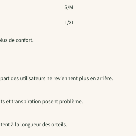
F
S/M
a
L/XL
n
t
plus de confort.
a
i
s
i
e
part des utilisateurs ne reviennent plus en arrière.
G
r
ts et transpiration posent problème.
i
s
ent à la longueur des orteils.