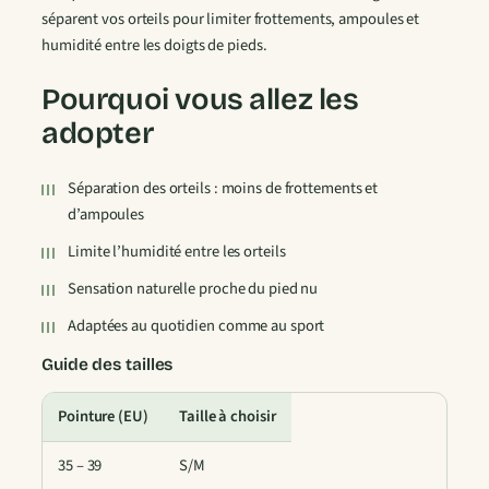
séparent vos orteils pour limiter frottements, ampoules et
e
humidité entre les doigts de pieds.
t
t
Pourquoi vous allez les
e
s
adopter
D
o
Séparation des orteils : moins de frottements et
i
d’ampoules
g
Limite l’humidité entre les orteils
t
s
Sensation naturelle proche du pied nu
F
Adaptées au quotidien comme au sport
a
n
Guide des tailles
t
a
Pointure (EU)
Taille à choisir
i
35 – 39
S/M
s