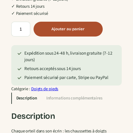
✓ Retours 14 jours
✓ Paiement sécurisé
q
Ajouter au panier
u
a
n
Expédition sous 24-48 h, livraison gratuite (7-12
t
jours)
i
t
Retours acceptés sous 14 jours
é
Paiement sécurisé par carte, Stripe ou PayPal
d
e
Catégorie :
Doigts de pieds
C
Description
Informations complémentaires
h
a
Description
u
s
Chaque orteil dans son écrin : les chaussettes à doigts
s