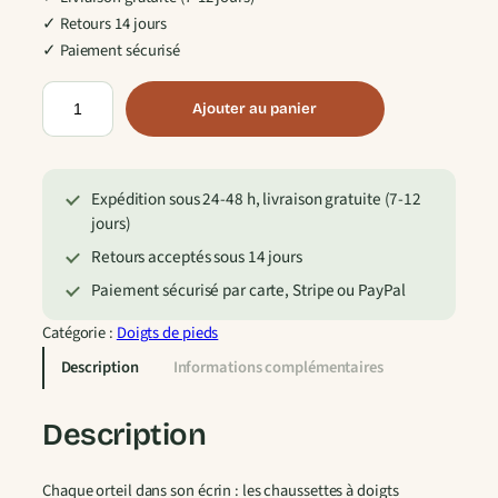
✓ Retours 14 jours
✓ Paiement sécurisé
q
Ajouter au panier
u
a
n
Expédition sous 24-48 h, livraison gratuite (7-12
t
jours)
i
t
Retours acceptés sous 14 jours
é
Paiement sécurisé par carte, Stripe ou PayPal
d
e
Catégorie :
Doigts de pieds
C
Description
Informations complémentaires
h
a
Description
u
s
Chaque orteil dans son écrin : les chaussettes à doigts
s