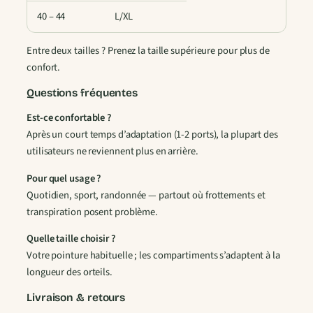
l
40 – 44
L/XL
e
s
Entre deux tailles ? Prenez la taille supérieure pour plus de
N
confort.
o
i
Questions fréquentes
r
Est-ce confortable ?
Après un court temps d’adaptation (1-2 ports), la plupart des
utilisateurs ne reviennent plus en arrière.
Pour quel usage ?
Quotidien, sport, randonnée — partout où frottements et
transpiration posent problème.
Quelle taille choisir ?
Votre pointure habituelle ; les compartiments s’adaptent à la
longueur des orteils.
Livraison & retours