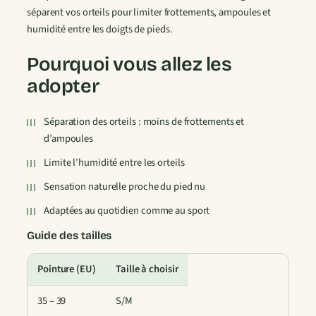
séparent vos orteils pour limiter frottements, ampoules et
e
humidité entre les doigts de pieds.
t
t
Pourquoi vous allez les
e
s
adopter
D
o
Séparation des orteils : moins de frottements et
i
d’ampoules
g
Limite l’humidité entre les orteils
t
s
Sensation naturelle proche du pied nu
O
Adaptées au quotidien comme au sport
r
i
Guide des tailles
g
i
Pointure (EU)
Taille à choisir
n
35 – 39
S/M
a