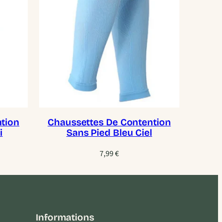
tion
Chaussettes De Contention
i
Sans Pied Bleu Ciel
7,99
€
Informations