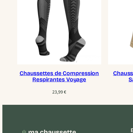
Chaussettes de Compression
Chauss
Respirantes Voyage
S
23,99
€