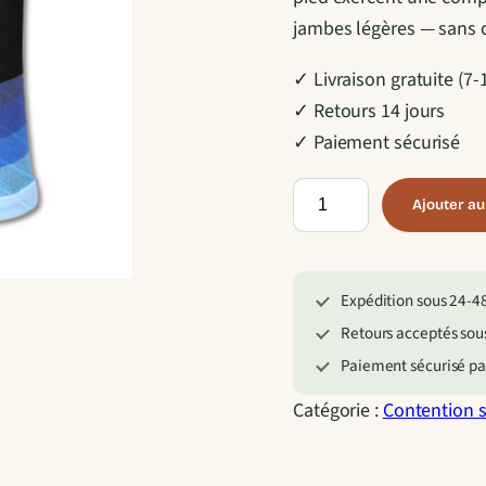
jambes légères — sans c
✓ Livraison gratuite (7-
✓ Retours 14 jours
✓ Paiement sécurisé
q
Ajouter au
u
a
n
Expédition sous 24-48 
t
Retours acceptés sous
i
Paiement sécurisé par
t
Catégorie :
Contention 
é
d
e