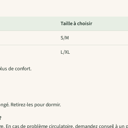
n
t
e
Taille à choisir
n
t
S/M
i
o
L/XL
n
S
plus de confort.
a
n
s
P
ngé. Retirez-les pour dormir.
i
e
?
d
être. En cas de problème circulatoire, demandez conseil à un 