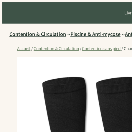
Aller
Livr
au
contenu
Contention & Circulation
Piscine & Anti-mycose
An
Accueil
/
Contention & Circulation
/
Contention sans pied
/ Chau