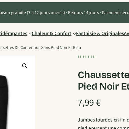
aison gratuite (7 à 12 jours ouvrés) · Retours 14 jours · Paiement séc
tidérapantes
Chaleur & Confort
Fantaisie & Originales
Av
ssettes De Contention Sans Pied Noir Et Bleu
Chaussette
Pied Noir E
7,99
€
Jambes lourdes en fin d
pied exercent une compr