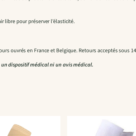
N
o
 libre pour préserver l’élasticité.
i
r
E
2 jours ouvrés en France et Belgique. Retours acceptés sous 1
t
B
 un dispositif médical ni un avis médical.
l
e
u