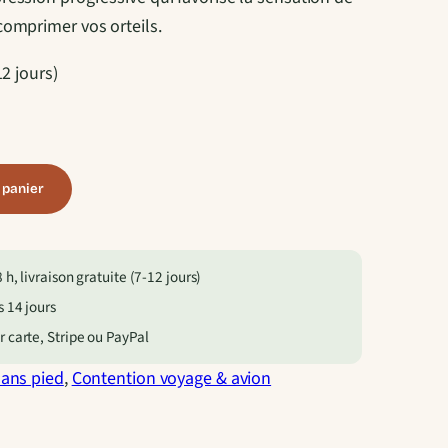
omprimer vos orteils.
12 jours)
 panier
h, livraison gratuite (7-12 jours)
 14 jours
 carte, Stripe ou PayPal
sans pied
, 
Contention voyage & avion