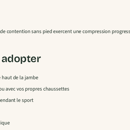
C
h
a
u
de contention sans pied exercent une compression progressi
s
s
e
s adopter
t
t
e haut de la jambe
e
té ou avec vos propres chaussettes
s
D
pendant le sport
e
C
sique
o