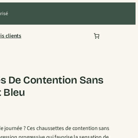
urisé
is clients
s De Contention Sans
t Bleu
e journée ? Ces chaussettes de contention sans
ession progressive qui favorise la sensation de